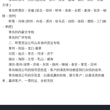
天津 )
青岛即墨区－安徽:(淮北－宿州－蚌埠－淮南－合肥－巢湖－安庆－铜
陵－池州)
即墨－河南:(郑州－许昌－漯河－驻马店－信阳－洛阳－濮阳－三门峡
－鹤壁)
青岛到内蒙古专线
青岛到广州专线
二、即墨货运公司山东省内货运专线:
莱州－招远－龙口-蓬莱
日照－临沂－枣庄－菏泽－济宁
烟台－海阳－文登－乳山－威海
潍坊-青州-淄博－济南－东营－德州－聊城－泰安－莱芜－滨州
青岛物流公司的指导思想是：客户的满意和信赖是我们永恒的追求。
青岛物流公司的宗旨是：以最低廉的价格，吸引客户；以最优质的服
务，赢得客户。一票托运、全程无忧