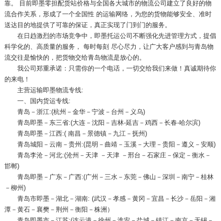
靠。 目前即墨零担配货站价格与全国各大城市的物流公司建立了良好的物
流合作关系，形成了一个全国性 的运输网络，为您的货物能够安全、准时
送达目的地提供了可靠的保证，真正实现了门到门的服务。
在日趋激烈的市场竞争中，即墨托运公司不断强化先进管理方式，提倡
科学化的、高质量的服务， 每时每刻 尽心尽力，让广大客户感到与青岛物
流交往是愉快的，把货物交给青岛物流是放心的。
我公司郑重承诺：只需你的一个电话，一切交给我们来做！真诚期待你
的来电！
主营运输即墨物流专线:
一、国内货运专线:
青岛－浙江:(杭州－金华－宁波－台州－义乌)
青岛即墨－东三省:(大连－沈阳－吉林-延吉－鸡西－长春-哈尔滨)
青岛即墨－江西:( 南昌－景德镇－九江－抚州)
青岛城阳－云南－贵州:(昆明－曲靖－玉溪－大理－贵阳－遵义－安顺)
青岛李沧－河北:(沧州－天津 －天津 －邢台－石家庄－保定－衡水－
邯郸)
青岛即墨－广东－广西:(广州－三水－东莞－佛山－深圳－南宁－桂林
－柳州)
青岛市即墨－湖北－湖南: (武汉－孝感－黄冈－宜昌－长沙－岳阳－湘
潭－黄石－襄樊－荆州－衡阳－株洲）
青岛即墨市－江苏:(连云港－徐州－淮安－盐城－镇江－南京－无锡－